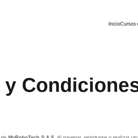
Inicio
Cursos 
 y Condiciones
b de
MyRoboTech S.A.S.
Al navegar, registrarse o realizar u