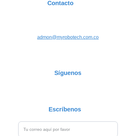
Contacto
MyRoboTech  S.A.S
Academia de Robótica
+57 305 476 01 78
admon@myrobotech.com
.co
Calle 41 # 22 -57 B. Príncipe
Tuluá - Colombia
Síguenos
Escríbenos
Ingresa tu correo electrónico