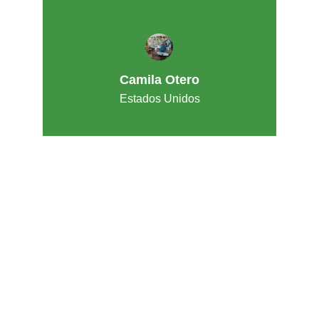
Camila Otero
Estados Unidos
"En MyRoboTech, fomentamos la creatividad
y la innovación en niños, jóvenes y adultos,
formando una nueva generación de creadores
y solucionadores de problemas que
transformen su entorno a través de la
tecnología."